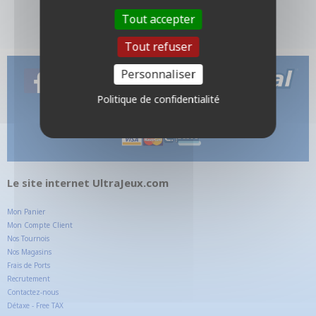
Tout accepter
Tout refuser
Personnaliser
Politique de confidentialité
Le site internet UltraJeux.com
Mon Panier
Mon Compte Client
Nos Tournois
Nos Magasins
Frais de Ports
Recrutement
Contactez-nous
Détaxe - Free TAX