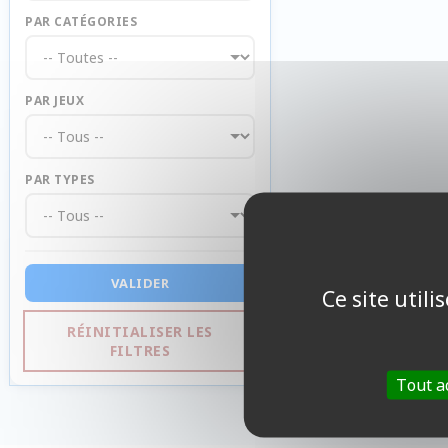
PAR CATÉGORIES
PAR JEUX
PAR TYPES
VALIDER
Ce site util
RÉINITIALISER LES
FILTRES
Tout a