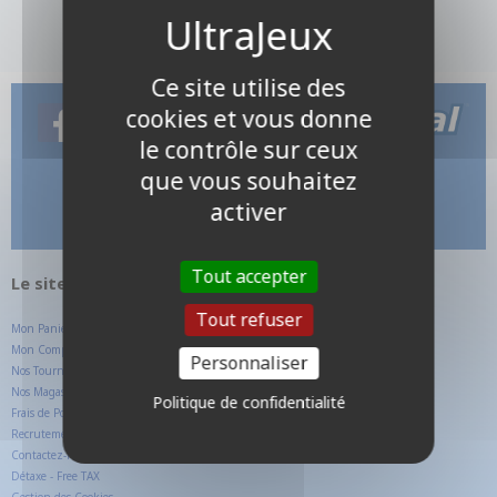
Ce site utilise des
cookies et vous donne
le contrôle sur ceux
que vous souhaitez
activer
Tout accepter
Le site internet UltraJeux.com
Tout refuser
Mon Panier
Mon Compte Client
Personnaliser
Nos Tournois
Nos Magasins
Politique de confidentialité
Frais de Ports
Recrutement
Contactez-nous
Détaxe - Free TAX