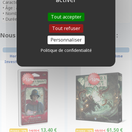
Caractéristiques
• Âge : à partir de 14 ans
• Nombre de Joueurs : 2 à 4 Joueurs
Tout accepter
• Durée de Partie : 45 minutes
Tout refuser
Nous vous recommandons également :
Personnaliser
DECK-BUILDING
JEU DE PLATEAU
Politique de confidentialité
Horreur À Arkham - Deck
Horreur À Arkham - 3ème
Investigateur : Stella Clark
Edition
-10%
-10%
13,40 €
61,50 €
14,90 €
68,50 €
Promo -10%
Promo -10%