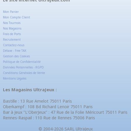
Mon Panier
Mon Compte Client
Nos Tournois
Nos Magasins
Frais de Ports
Recrutement
Contactez-nous
Détaxe - Free TAX
Gestion des Cookies
Politique de Confidentialité
Données Personnelles - RGPD
Conditions Générales de Vente
Mentions Légales
Les Magasins UltraJeux :
Bastille : 13 Rue Amelot 75011 Paris
Oberkampf : 108 Bd Richard Lenoir 75011 Paris
Bar à Jeux "L'OberJeux" : 47 Rue de la Folie Méricourt 75011 Paris
Rennes-Raspail : 110 Rue de Rennes 75006 Paris
© 2004-2026 SARL UltraJeux