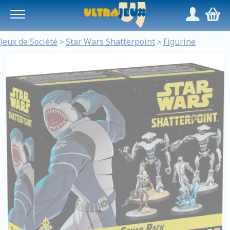
Panneau de gestion des cookies
/
,
Jeux de Société
Star Wars Shatterpoint
Figurine
>
>