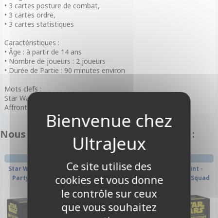
• 3 cartes posture de combat,
• 3 cartes ordre,
• 3 cartes statistiques
Caractéristiques :
• Âge : à partir de 14 ans
• Nombre de joueurs : 2 joueurs
• Durée de Partie : 90 minutes environ
Mots clefs :
Star Wars, Shatterpoint, Extension, Stratégie, Figurines,
Affrontement, Science-fiction
Nous vous recommandons également :
FIGURINE
FIGURINE
Ce site utilise des
Star Wars: Shatterpoint - This
Star Wars: Shatterpoint -
cookies et vous donne
Party's Over Squad Pack
Fearless and Inventive Squad
Pack
le contrôle sur ceux
que vous souhaitez
-10%