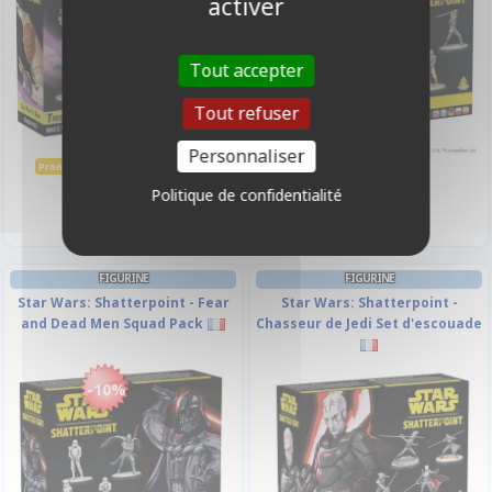
activer
Tout accepter
Tout refuser
Personnaliser
40,45 €
44,95 €
44,95 €
Promo -10%
Disponible
Disponible
Politique de confidentialité
FIGURINE
FIGURINE
Star Wars: Shatterpoint - Fear
Star Wars: Shatterpoint -
and Dead Men Squad Pack
Chasseur de Jedi Set d'escouade
-10%