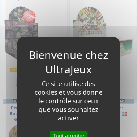
-22%
69,90 €
89,90 €
89,90 €
Promo -22%
Disponible
Disponible
Ce site utilise des
cookies et vous donne
le contrôle sur ceux
BOITE DE BOOSTERS FRANÇAIS
BOITE DE BOOSTERS FRANÇAIS
Display de 24 boosters -
Display de 24 Boosters -
que vous souhaitez
Batailles de Légende : La
Protocole d'Explosion
activer
Glorieuse Galerie
Tout accepter