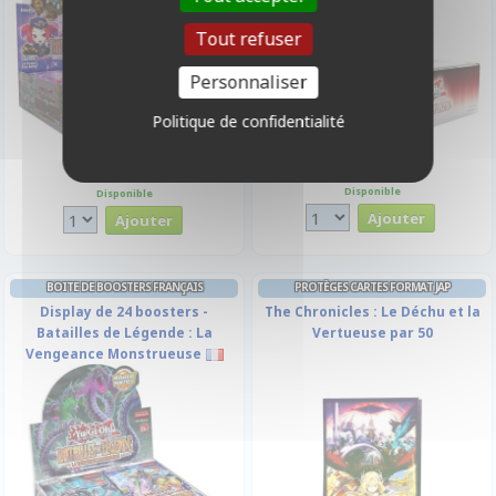
Tout refuser
Personnaliser
Politique de confidentialité
89,90 €
89,90 €
Disponible
Disponible
BOITE DE BOOSTERS FRANÇAIS
PROTÈGES CARTES FORMAT JAP
Display de 24 boosters -
The Chronicles : Le Déchu et la
Batailles de Légende : La
Vertueuse par 50
Vengeance Monstrueuse