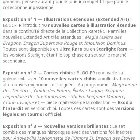
garantie, pensée autant pour le joueur compétitif que pour le
collectionneur passionné.
Exposition n° 1 — Illustrations étendues (Extended Art)
:
BLGG-FR introduit
10 nouvelles cartes à illustration étendue
dans la continuité directe de la Collection Rareté 5. Parmi les
nouvelles Extended Art très attendues :
Magia Maître des
Dragons
,
Dragon Supernova Rouge
et
Impulsion Dominus
.
Toutes sont disponibles en
Ultra Rare
ou en
Starlight Rare
—
les versions Starlight étant le top chase du set sur le marché
secondaire.
Exposition n° 2 — Cartes chibis
: BLGG-FR renouvelle sa
galerie chibi avec
10 nouvelles cartes chibis
aux illustrations
alternatives mignonnes et soignées. Au programme :
Magicienne
des Ténèbres
,
Guide des Enfers
,
Évolzar Laggia
,
Seigneur
Légendaire des Six Samouraïs – Shi En
,
Seigneur Vampire
,
Crâne Invoqué
et — pièce maîtresse de la collection —
Exodia
l'Interdit
en version chibi. Toutes ces cartes sont des
versions
légales en tournoi officiel
.
Exposition n° 3 — Nouvelles versions brillantes
: Le set
comble des manques historiques avec des versions foil inédites
pour
Anoyatyllis Marionnette de l'Ombre El
,
Dragon des Étoiles