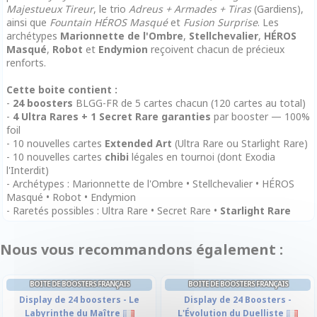
Majestueux Tireur
, le trio
Adreus + Armades + Tiras
(Gardiens),
ainsi que
Fountain HÉROS Masqué
et
Fusion Surprise
. Les
archétypes
Marionnette de l'Ombre
,
Stellchevalier
,
HÉROS
Masqué
,
Robot
et
Endymion
reçoivent chacun de précieux
renforts.
Cette boite contient :
-
24 boosters
BLGG-FR de 5 cartes chacun (120 cartes au total)
-
4 Ultra Rares + 1 Secret Rare garanties
par booster — 100%
foil
- 10 nouvelles cartes
Extended Art
(Ultra Rare ou Starlight Rare)
- 10 nouvelles cartes
chibi
légales en tournoi (dont Exodia
l'Interdit)
- Archétypes : Marionnette de l'Ombre • Stellchevalier • HÉROS
Masqué • Robot • Endymion
- Raretés possibles : Ultra Rare • Secret Rare •
Starlight Rare
Nous vous recommandons également :
BOITE DE BOOSTERS FRANÇAIS
BOITE DE BOOSTERS FRANÇAIS
Display de 24 boosters - Le
Display de 24 Boosters -
Labyrinthe du Maître
L'Évolution du Duelliste