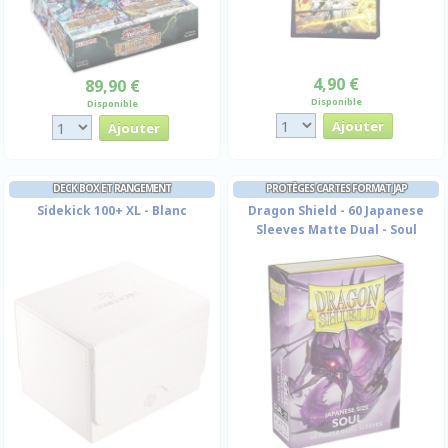
4,90 €
89,90 €
Disponible
Disponible
DECK BOX ET RANGEMENT
PROTÈGES CARTES FORMAT JAP
Sidekick 100+ XL - Blanc
Dragon Shield - 60 Japanese
Sleeves Matte Dual - Soul