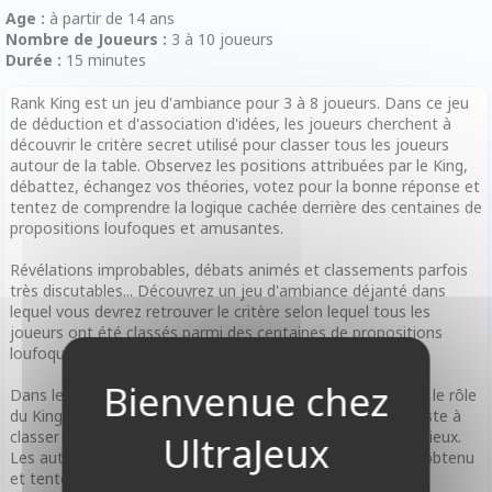
Age :
à partir de 14 ans
Nombre de Joueurs :
3 à 10 joueurs
Durée :
15 minutes
Rank King est un jeu d'ambiance pour 3 à 8 joueurs. Dans ce jeu
de déduction et d'association d'idées, les joueurs cherchent à
découvrir le critère secret utilisé pour classer tous les joueurs
autour de la table. Observez les positions attribuées par le King,
débattez, échangez vos théories, votez pour la bonne réponse et
tentez de comprendre la logique cachée derrière des centaines de
propositions loufoques et amusantes.
Révélations improbables, débats animés et classements parfois
très discutables... Découvrez un jeu d'ambiance déjanté dans
lequel vous devrez retrouver le critère selon lequel tous les
joueurs ont été classés parmi des centaines de propositions
loufoques !
Dans le jeu Rank King, chaque manche, un joueur endosse le rôle
du King et reçoit secrètement un thème. Sa mission consiste à
classer tous les autres participants selon ce critère mystérieux.
Les autres joueurs observent alors attentivement l'ordre obtenu
et tentent d'en comprendre la logique parmi plusieurs