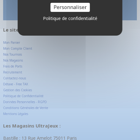
Personnaliser
Politique de confidentialité
Le site internet UltraJeux.com
Mon Panier
Mon Compte Client
Nos Tournois
Nos Magasins
Frais de Ports
Recrutement
Contactez-nous
Détaxe - Free TAX
Gestion des Cookies
Politique de Confidentialité
Données Personnelles - RGPD
Conditions Générales de Vente
Mentions Légales
Les Magasins UltraJeux :
Bastille : 13 Rue Amelot 75011 Paris