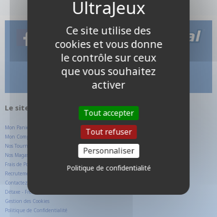
Ce site utilise des
cookies et vous donne
le contrôle sur ceux
que vous souhaitez
activer
Le site internet UltraJeux.com
Tout accepter
Mon Panier
Tout refuser
Mon Compte Client
Nos Tournois
Personnaliser
Nos Magasins
Frais de Ports
Politique de confidentialité
Recrutement
Contactez-nous
Détaxe - Free TAX
Gestion des Cookies
Politique de Confidentialité