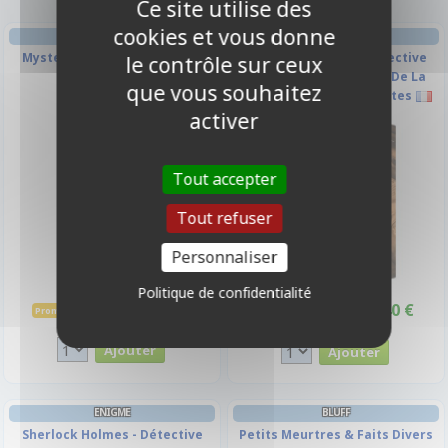
Ce site utilise des
cookies et vous donne
COOPÉRATIF
ENIGME
Mysterium : Hidden Signs
Sherlock Holmes - Détective
le contrôle sur ceux
Conseil : Les Meurtres De La
que vous souhaitez
Tamise Et Autres Enquêtes
activer
-10%
-2,5€
Tout accepter
Tout refuser
Personnaliser
Politique de confidentialité
17,90 €
47,40 €
19,90 €
Promo -10%
49,90 €
Promo -5%
Disponible
Disponible
ENIGME
BLUFF
Sherlock Holmes - Détective
Petits Meurtres & Faits Divers