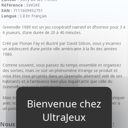
Référence :
SWGRE
EAN :
7111609952751
Langue :
En Français
Greenville 1989 est un jeu coopératif narratif et d’horreur pour 3 à
6 joueurs, d’une durée de 20 à 40 minutes.
Créé par Florian Fay et illustré par David Sitbon, vous y incarnez
un adolescent d’une petite ville américaine à la fin des années
1980.
Comme souvent, vous passez du temps ensemble et organisez
des sorties, mais ce soir un phénomène étrange se produit et
vous êtes tous projetés dans un Greenville alternatif vidé de ses
habitants et à l’ambiance bien plus inquiétante que celle du
Greenville que vous connaissez …
Mais tout n’est pas perdu ! Vous découvrez pouvoir communiquer
avec vos amis par la pensée et allez tenter de vous retrouver à
un point de rendez-vous pour affronter l’horreur ensemble.
Nous vous recommandons également :