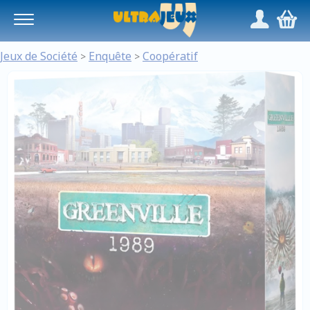
Panneau de gestion des cookies
/
,
Jeux de Société
Enquête
Coopératif
>
>