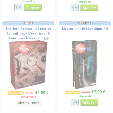
Disponible
Disponible
ENIGME
COOPÉRATIF
Sherlock Holmes - Détective
Mysterium : Hidden Signs
Conseil : Jack L’éventreur &
Aventures À West End
-10%
-10%
17,90 €
44,90 €
19,90 €
49,90 €
Promo -10%
Promo -10%
Disponible
Indisponible