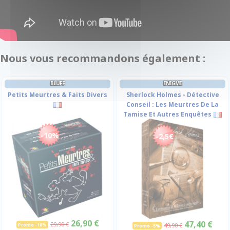
Nous vous recommandons également :
BLUFF
ENIGME
Petits Meurtres & Faits Divers
Sherlock Holmes - Détective
Conseil : Les Meurtres De La
Tamise Et Autres Enquêtes
-10%
-2,5€
26,90 €
47,40 €
29,90 €
Promo -10%
49,90 €
Promo -5%