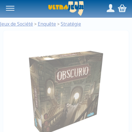
Panneau de gestion des cookies
/
,
Jeux de Société
Enquête
Stratégie
>
>