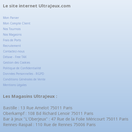
Le site internet UltraJeux.com
Mon Panier
Mon Compte Client
Nos Tournois
Nos Magasins
Frais de Ports
Recrutement
Contactez-nous
Détaxe - Free TAX
Gestion des Cookies
Politique de Confidentialité
Données Personnelles - RGPD
Conditions Générales de Vente
Mentions Légales
Les Magasins UltraJeux :
Bastille : 13 Rue Amelot 75011 Paris
Oberkampf : 108 Bd Richard Lenoir 75011 Paris
Bar à Jeux "L'OberJeux" : 47 Rue de la Folie Méricourt 75011 Paris
Rennes-Raspail : 110 Rue de Rennes 75006 Paris