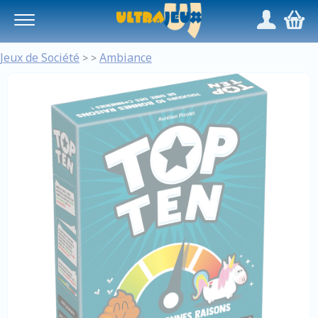
Panneau de gestion des cookies
/
,
Jeux de Société
Ambiance
>
>