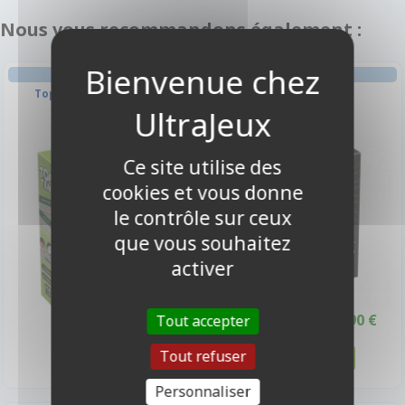
Nous vous recommandons également :
AMBIANCE
AMBIANCE
Top Ten - Aventures
Top Ten 18+
Ce site utilise des
-10%
cookies et vous donne
le contrôle sur ceux
que vous souhaitez
activer
19,90 €
17,90 €
Tout accepter
19,90 €
Promo -10%
Disponible
Disponible
Tout refuser
Personnaliser