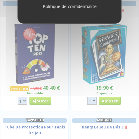
AMBIANCE
GESTION
Politique de confidentialité
Top Ten Pro
Service Compris
-10%
40,40 €
19,90 €
44,90 €
Promo -10%
Disponible
Disponible
TAPIS DE JEU
AMBIANCE
Tube De Protection Pour Tapis
Bang! Le Jeu De Dés
De Jeu