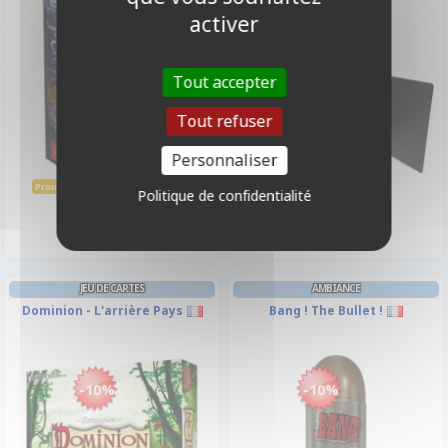
-10%
activer
Tout accepter
Tout refuser
Personnaliser
24,70 €
14,90 €
27,50 €
Promo -10%
Politique de confidentialité
Disponible
Disponible
JEU DE CARTES
AMBIANCE
Dominion - L'arrière Pays
Bang ! The Bullet !
-10%
-10%