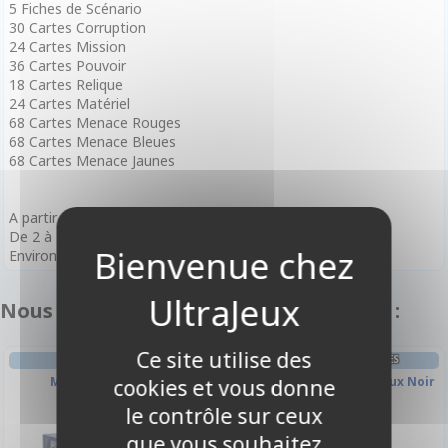
5 Fiches de Scénario
30 Cartes Corruption
24 Cartes Mission
36 Cartes Pouvoir
18 Cartes Relique
24 Cartes Matériel
68 Cartes Menace Rouges
68 Cartes Menace Bleues
68 Cartes Menace Jaunes
A partir de 8 ans
De 2 à 4 joueurs
Environ 30 minutes par parties
Nous vous recommandons également :
Ce site utilise des
STRATÉGIE
CLASSEURS ET/OU FEUILLES
Mr Jack - London
Grand Classeur À Anneaux Noir
cookies et vous donne
Collectors
le contrôle sur ceux
que vous souhaitez