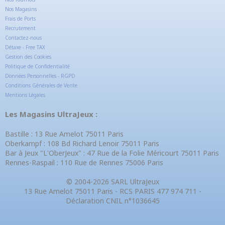
Nos Magasins
Frais de Ports
Recrutement
Contactez-nous
Détaxe - Free TAX
Gestion des Cookies
Politique de Confidentialité
Données Personnelles - RGPD
Conditions Générales de Vente
Mentions Légales
Les Magasins UltraJeux :
Bastille : 13 Rue Amelot 75011 Paris
Oberkampf : 108 Bd Richard Lenoir 75011 Paris
Bar à Jeux "L'OberJeux" : 47 Rue de la Folie Méricourt 75011 Paris
Rennes-Raspail : 110 Rue de Rennes 75006 Paris
© 2004-2026 SARL UltraJeux
13 Rue Amelot 75011 Paris - RCS PARIS 477 974 711 -
Déclaration CNIL n°1036645