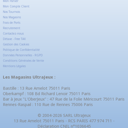
Mon Panier
Mon Compte Client
Nos Tournois
Nos Magasins
Frais de Ports
Recrutement
Contactez-nous
Détaxe - Free TAX
Gestion des Cookies
Politique de Confidentialité
Données Personnelles - RGPD
Conditions Générales de Vente
Mentions Légales
Les Magasins UltraJeux :
Bastille : 13 Rue Amelot 75011 Paris
Oberkampf : 108 Bd Richard Lenoir 75011 Paris
Bar à Jeux "L'OberJeux" : 47 Rue de la Folie Méricourt 75011 Paris
Rennes-Raspail : 110 Rue de Rennes 75006 Paris
© 2004-2026 SARL UltraJeux
13 Rue Amelot 75011 Paris - RCS PARIS 477 974 711 -
Déclaration CNIL n°1036645