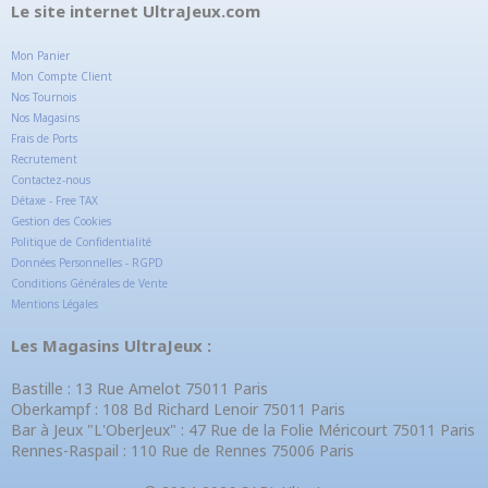
Le site internet UltraJeux.com
Mon Panier
Mon Compte Client
Nos Tournois
Nos Magasins
Frais de Ports
Recrutement
Contactez-nous
Détaxe - Free TAX
Gestion des Cookies
Politique de Confidentialité
Données Personnelles - RGPD
Conditions Générales de Vente
Mentions Légales
Les Magasins UltraJeux :
Bastille : 13 Rue Amelot 75011 Paris
Oberkampf : 108 Bd Richard Lenoir 75011 Paris
Bar à Jeux "L'OberJeux" : 47 Rue de la Folie Méricourt 75011 Paris
Rennes-Raspail : 110 Rue de Rennes 75006 Paris