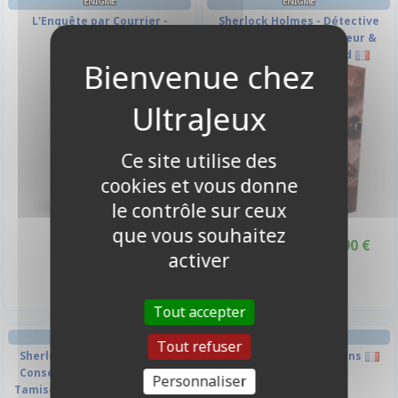
ENIGME
ENIGME
L'Enquête par Courrier -
Sherlock Holmes - Détective
L'Espace
Conseil : Jack L’éventreur &
Aventures À West End
-10%
Ce site utilise des
cookies et vous donne
le contrôle sur ceux
que vous souhaitez
22,50 €
44,90 €
49,90 €
Promo -10%
activer
Disponible
Indisponible
Tout accepter
ENIGME
COOPÉRATIF
Tout refuser
Sherlock Holmes - Détective
Mysterium : Hidden Signs
Conseil : Les Meurtres De La
Personnaliser
Tamise Et Autres Enquêtes