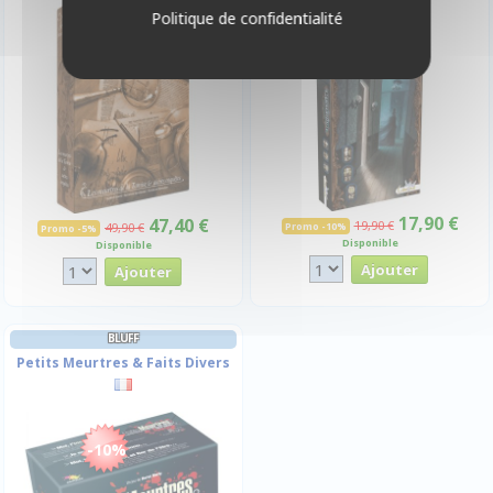
Politique de confidentialité
-10%
-2,5€
17,90 €
47,40 €
19,90 €
49,90 €
Promo -10%
Promo -5%
Disponible
Disponible
BLUFF
Petits Meurtres & Faits Divers
-10%