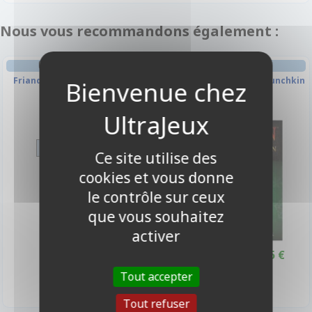
Nous vous recommandons également :
FRIANDISES & BOISSONS
AMBIANCE
Friandise - Barre Chocolat
Munchkin : Petit Papa Munchkin
1,50 €
Disponible
-10%
Ce site utilise des
cookies et vous donne
le contrôle sur ceux
que vous souhaitez
activer
8,55 €
9,50 €
Promo -10%
Indisponible
Tout accepter
Tout refuser