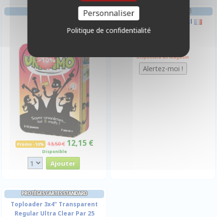
GESTION
FRIANDISES & BOISSONS
Personnaliser
Unanimo
Boisson - Canette 33cl
Politique de confidentialité
2,00 €
Disponible en Magasin
-10%
12,15 €
13,50 €
Promo -10%
Disponible
PROTÈGES CARTES STANDARD
Toploader 3x4" Transparent
Regular Ultra Clear Par 25