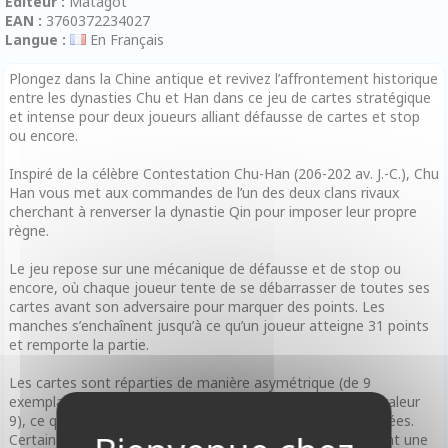
Editeur :
Matagot
EAN :
3760372234027
Langue :
En Français
Plongez dans la Chine antique et revivez l’affrontement historique
entre les dynasties Chu et Han dans ce jeu de cartes stratégique
et intense pour deux joueurs alliant défausse de cartes et stop
ou encore.
Inspiré de la célèbre Contestation Chu-Han (206-202 av. J.-C.), Chu
Han vous met aux commandes de l’un des deux clans rivaux
cherchant à renverser la dynastie Qin pour imposer leur propre
règne.
Le jeu repose sur une mécanique de défausse et de stop ou
encore, où chaque joueur tente de se débarrasser de toutes ses
cartes avant son adversaire pour marquer des points. Les
manches s’enchaînent jusqu’à ce qu’un joueur atteigne 31 points
et remporte la partie.
Les cartes sont réparties de manière asymétrique (de 9
exemplaires pour la valeur 1 à un seul exemplaire pour la valeur
9), ce qui demande une gestion fine des combinaisons jouées.
Certains chiffres possèdent des pouvoirs spéciaux, ajoutant une