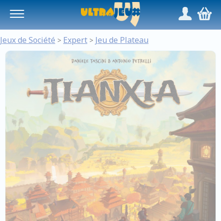
Panneau de gestion des cookies
/
,
Jeux de Société
Expert
Jeu de Plateau
>
>