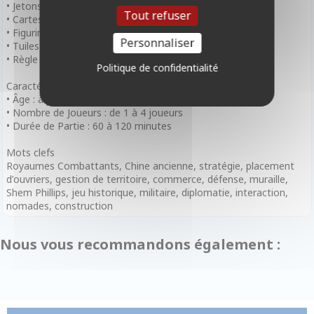
• Jetons Ressource et Marchandise
Tout refuser
• Cartes Marchand et Événement
• Figurines ou marqueurs Nomades
Personnaliser
• Tuiles Muraille et Tour de guet
• Règle du jeu
Politique de confidentialité
Caractéristiques
• Âge : à partir de 14 ans
• Nombre de Joueurs : de 1 à 4 joueurs
• Durée de Partie : 60 à 120 minutes
Mots clefs
Royaumes Combattants, Chine ancienne, stratégie, placement
d’ouvriers, gestion de territoire, commerce, défense, muraille,
Shem Phillips, jeu historique, militaire, diplomatie, interaction,
nomades, construction
Nous vous recommandons également :