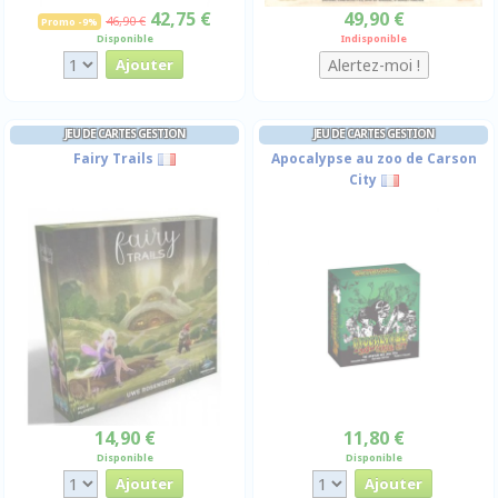
42,75 €
49,90 €
46,90 €
Promo -9%
Disponible
Indisponible
JEU DE CARTES GESTION
JEU DE CARTES GESTION
Fairy Trails
Apocalypse au zoo de Carson
City
14,90 €
11,80 €
Disponible
Disponible