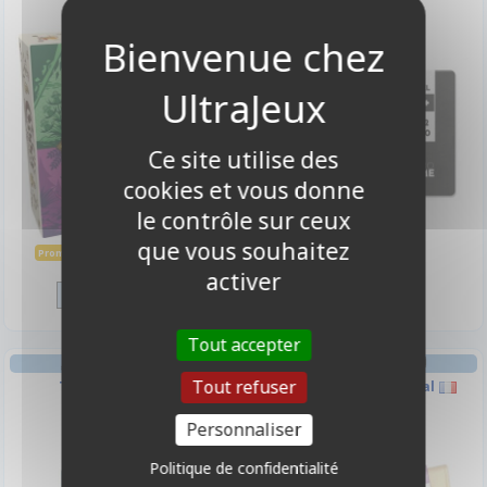
-10%
Ce site utilise des
cookies et vous donne
le contrôle sur ceux
que vous souhaitez
13,40 €
7,90 €
14,90 €
Promo -10%
Disponible
Indisponible
activer
Tout accepter
JEU DE CARTES GESTION
JEU DE CARTES GESTION
Tout refuser
The Great Split
Convoyeur Très Spatial
Personnaliser
Politique de confidentialité