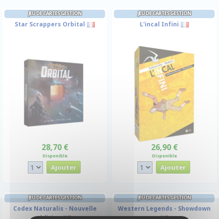
JEU DE CARTES GESTION
JEU DE CARTES GESTION
Star Scrappers Orbital
L'incal Infini
28,70 €
26,90 €
Disponible
Disponible
JEU DE CARTES GESTION
JEU DE CARTES GESTION
Codex Naturalis - Nouvelle
Western Legends - Showdown
édition