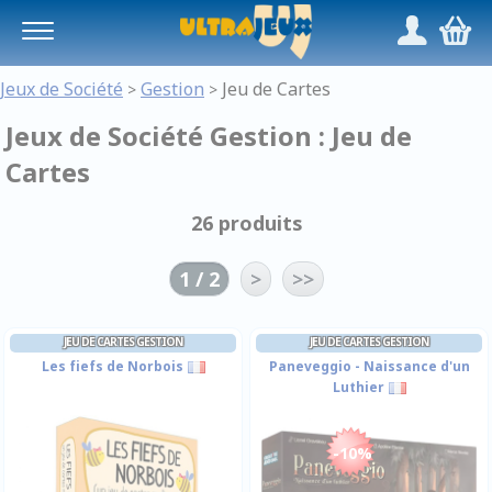
Panneau de gestion des cookies
/
,
Jeux de Société
Gestion
Jeu de Cartes
>
>
Jeux de Société Gestion : Jeu de
Cartes
26 produits
1 / 2
>
>>
JEU DE CARTES GESTION
JEU DE CARTES GESTION
Les fiefs de Norbois
Paneveggio - Naissance d'un
Luthier
-10%