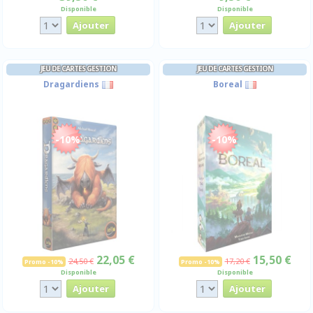
Disponible
Disponible
JEU DE CARTES GESTION
JEU DE CARTES GESTION
Dragardiens
Boreal
-10%
-10%
22,05 €
15,50 €
24,50 €
17,20 €
Promo -10%
Promo -10%
Disponible
Disponible