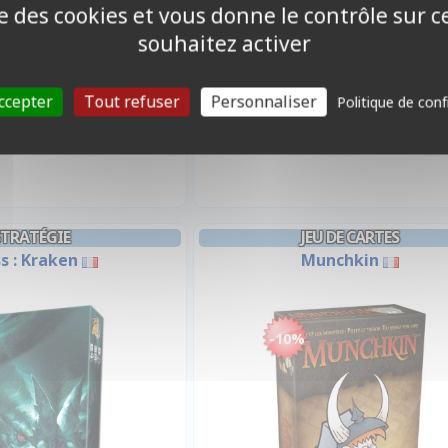
ise des cookies et vous donne le contrôle sur 
souhaitez activer
7,90 €
31,50 €
ccepter
Tout refuser
Personnaliser
Politique de conf
Disponible
Disponible
STRATÉGIE
JEU DE CARTES
s : Kraken
Munchkin
-10%