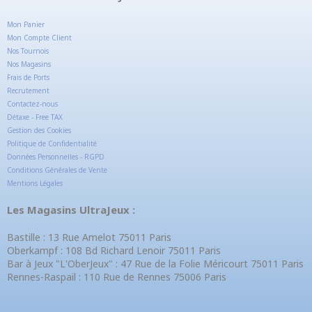
Mon Panier
Mon Compte Client
Nos Tournois
Nos Magasins
Frais de Ports
Recrutement
Contactez-nous
Détaxe - Free TAX
Gestion des Cookies
Politique de Confidentialité
Données Personnelles - RGPD
Conditions Générales de Vente
Mentions Légales
Les Magasins UltraJeux :
Bastille : 13 Rue Amelot 75011 Paris
Oberkampf : 108 Bd Richard Lenoir 75011 Paris
Bar à Jeux "L'OberJeux" : 47 Rue de la Folie Méricourt 75011 Paris
Rennes-Raspail : 110 Rue de Rennes 75006 Paris