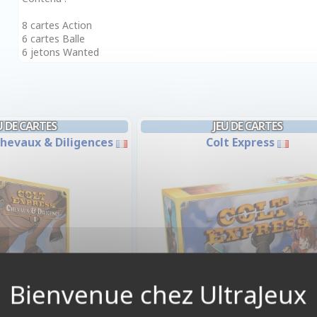
8 cartes Action
6 cartes Balle
6 jetons Wanted
U DE CARTES
JEU DE CARTES
 Chevaux & Diligences
Colt Express