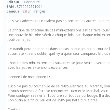
Editeur :
Ludonaute
EAN :
3760269591004
Langue :
En Français
Et si vos adversaires n’étaient pas seulement les autres joueurs
Le principe de chacune de ces mini-extensions est de faire jouer
Une nouvelle histoire s’écrit à chaque fois, car chaque mini-ext
joué par le jeu.
Ce Bandit peut gagner, et dans ce cas, aucun joueur autour de la
automate », sans oublier qu’il n’y a qu’un seul vainqueur, le plus 
Chacune des mini-extensions suivantes se joue seule, avec le jeu
avec les autres extensions existantes.
L'ennemi de mon ennemi !
Tuco n’a pas du tout envie de se retrouver face au Marshal, son
Si vous parvenez à faire se rencontrer Tuco et le Marshal, vou
Pour soulager ses nerfs, Tuco tire sur tout ce qui bouge. Il a de
Son butin à la fin du jeu est de 250$ par balle qu’il a tirée.
Contenu :