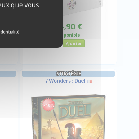
ceux que vous
24,90 €
identialité
Disponible
STRATÉGIE
7 Wonders : Duel
-10%