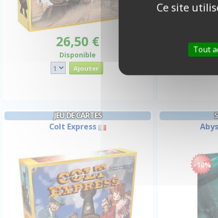
Ce site util
26,50 €
1
Tout a
Disponible
JEU DE CARTES
Colt Express
Abys
-10%