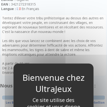
EAN :
3421272318315
Langue :
En Français
Tentez d’élever votre tribu préhistorique au dessus des autres en
développant votre peuple, en construisant des villages, en
explorant de nouveaux territoires et en récoltant des ressources.
C'est la naissance d'un nouveau monde !
Les dés que vous lancez se combinent avec les choix de vos
adversaires pour déterminer l’efficacité de vos actions. Affrontez
les mammouths, les tigres à dent de sabre et même les
éruptions volcaniques pour atteindre la victoire.
A partir de 10 ans
De 2 à 4 joueurs
Environ 30 minutes à 1 heure par parties
Nous vous recommandons également :
GESTION
GESTION
Ce site utilise des
Les Batisseurs Antiquité
Dice Forge : Extension Rebellion
cookies et vous donne