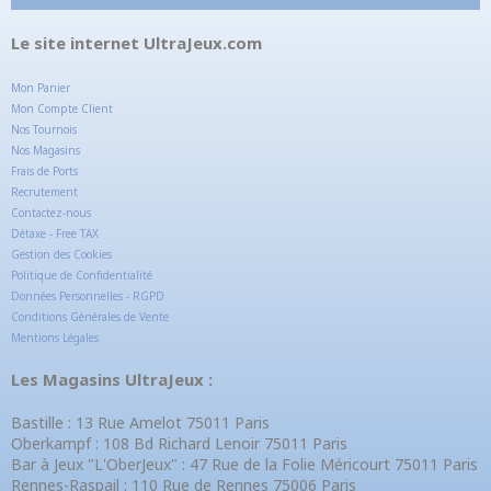
Le site internet UltraJeux.com
Mon Panier
Mon Compte Client
Nos Tournois
Nos Magasins
Frais de Ports
Recrutement
Contactez-nous
Détaxe - Free TAX
Gestion des Cookies
Politique de Confidentialité
Données Personnelles - RGPD
Conditions Générales de Vente
Mentions Légales
Les Magasins UltraJeux :
Bastille : 13 Rue Amelot 75011 Paris
Oberkampf : 108 Bd Richard Lenoir 75011 Paris
Bar à Jeux "L'OberJeux" : 47 Rue de la Folie Méricourt 75011 Paris
Rennes-Raspail : 110 Rue de Rennes 75006 Paris