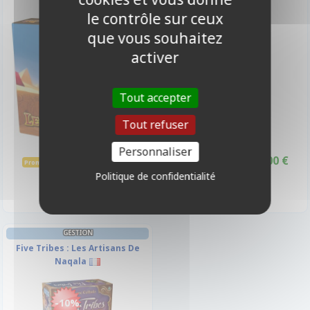
le contrôle sur ceux
que vous souhaitez
-10%
-10%
activer
Tout accepter
Tout refuser
Personnaliser
13,00 €
26,00 €
14,50 €
28,90 €
Promo -10%
Promo -10%
Disponible
Disponible
Politique de confidentialité
GESTION
Five Tribes : Les Artisans De
Naqala
-10%