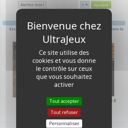
ESCAPE GAME
ESCAPE GAME
Escape Game - Le Manoir
Escape Game - Danger dans la
Maudit
mine
Ce site utilise des
-0,45€
cookies et vous donne
le contrôle sur ceux
que vous souhaitez
activer
23,70 €
8,50 €
Tout accepter
8,95 €
Promo -5%
Disponible
Disponible
Tout refuser
Personnaliser