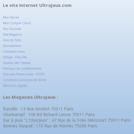
Le site internet UltraJeux.com
Mon Panier
Mon Compte Client
Nos Tournois
Nos Magasins
Frais de Ports
Recrutement
Contactez-nous
Détaxe - Free TAX
Gestion des Cookies
Politique de Confidentialité
Données Personnelles - RGPD
Conditions Générales de Vente
Mentions Légales
Les Magasins UltraJeux :
Bastille : 13 Rue Amelot 75011 Paris
Oberkampf : 108 Bd Richard Lenoir 75011 Paris
Bar à Jeux "L'OberJeux" : 47 Rue de la Folie Méricourt 75011 Paris
Rennes-Raspail : 110 Rue de Rennes 75006 Paris