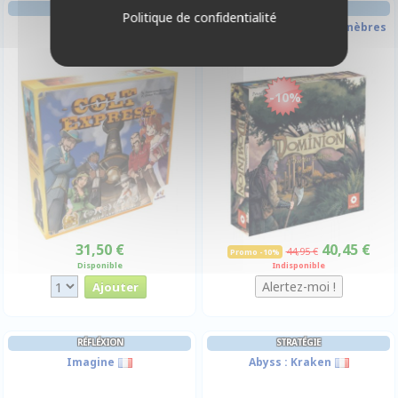
JEU DE CARTES
JEU DE CARTES
Politique de confidentialité
Colt Express
Dominion - L'âge Des Ténèbres
-10%
31,50 €
40,45 €
44,95 €
Promo -10%
Disponible
Indisponible
RÉFLÉXION
STRATÉGIE
Imagine
Abyss : Kraken