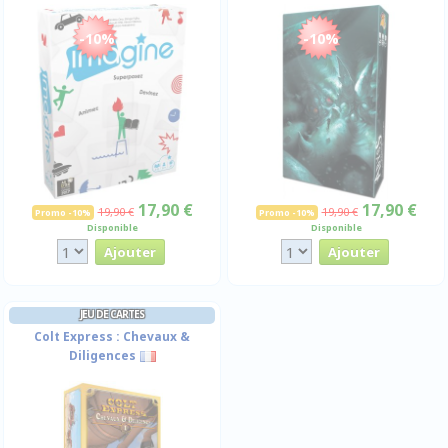
-10%
-10%
17,90 €
17,90 €
19,90 €
19,90 €
Promo -10%
Promo -10%
Disponible
Disponible
JEU DE CARTES
Colt Express : Chevaux &
Diligences