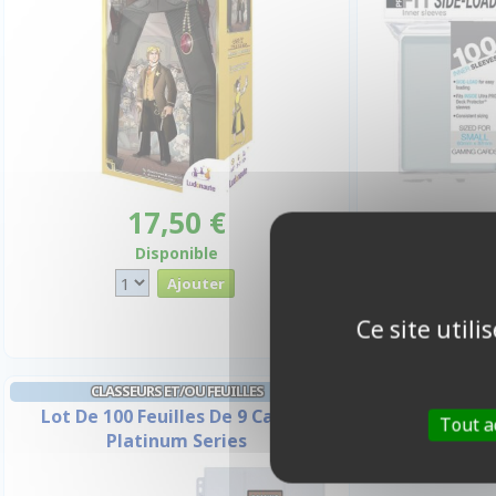
17,50 €
Disponible
Ce site util
CLASSEURS ET/OU FEUILLES
Lot De 100 Feuilles De 9 Cases -
Tout a
Platinum Series