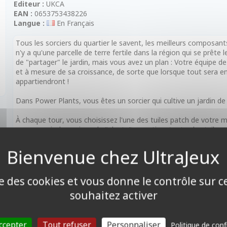
Editeur :
UKCA
EAN :
0653753438226
Langue :
En Français
Tous les sorciers du quartier le savent, les meilleurs composan
n'y a qu'une parcelle de terre fertile dans la région qui se prêt
de "partager" le jardin, mais vous avez un plan : Votre équipe de l
et à mesure de sa croissance, de sorte que lorsque tout sera en 
appartiendront !
Dans Power Plants, vous êtes un sorcier qui cultive un jardin d
À chaque tour, vous choisissez l'une des tuiles patch de votre ma
son pouvoir dynamique de "plante" ou activer toutes les tuiles q
toujours très cool) de "croissance". Au fur et à mesure que le
contrôler de plus en plus la flore fantastique. Vos talents d'horti
Manipulez la croissance du jardin, récoltez des pierres précieus
repousser vos concurrents et contrôler les champs les plus préci
ise des cookies et vous donne le contrôle sur 
souhaitez activer
A partir de 8 ans
De 1 à 5 joueurs
Durée moyenne : 30mins à 1h par partie
ccepter
Tout refuser
Personnaliser
Politique de conf