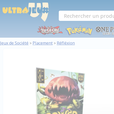
Panneau de gestion des cookies
Jeux de Société
Placement
Réfléxion
>
>