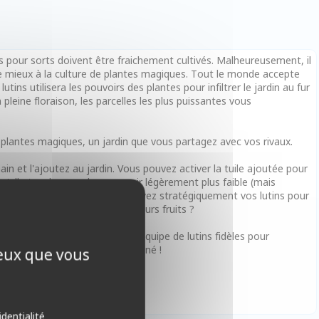
ts pour sorts doivent être fraichement cultivés. Malheureusement, il
e le mieux à la culture de plantes magiques. Tout le monde accepte
utins utilisera les pouvoirs des plantes pour infiltrer le jardin au fur
pleine floraison, les parcelles les plus puissantes vous
e plantes magiques, un jardin que vous partagez avec vos rivaux.
in et l'ajoutez au jardin. Vous pouvez activer la tuile ajoutée pour
u'elle touche pour leur pouvoir légèrement plus faible (mais
s champs s'étendent, vous déployez stratégiquement vos lutins pour
culteur magique porteront-ils leurs fruits ?
es magiques et déployez votre équipe de lutins fidèles pour
eux lorsque le jardin sera terminé !
ceux que vous
identialité