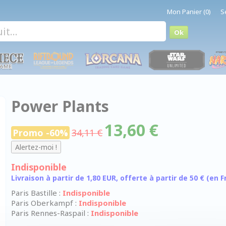
Mon Panier (0)
S
Power Plants
13,60 €
Promo -60%
34,11 €
Indisponible
Livraison à partir de 1,80 EUR, offerte à partir de 50 € (en
Paris Bastille :
Indisponible
Paris Oberkampf :
Indisponible
Paris Rennes-Raspail :
Indisponible