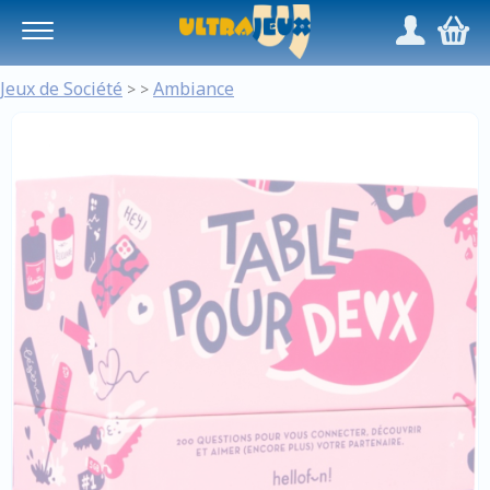
Panneau de gestion des cookies
/
,
Jeux de Société
Ambiance
>
>