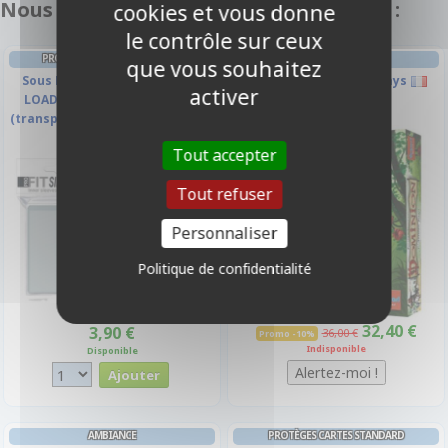
Nous vous recommandons également :
cookies et vous donne
le contrôle sur ceux
PROTÈGES CARTES FORMAT JAP
JEU DE CARTES
que vous souhaitez
Sous Protection Pro-fit SIDE
Dominion - L'arrière Pays
activer
LOAD Ultrapro - Taille Small
(transparentes Souples par 100)
Tout accepter
-10%
Tout refuser
Personnaliser
Politique de confidentialité
32,40 €
3,90 €
36,00 €
Promo -10%
Indisponible
Disponible
AMBIANCE
PROTÈGES CARTES STANDARD