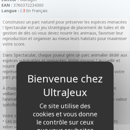
EAN :
3760372234300
Langue :
En Français
Construisez un parc naturel pour préserver les espèces menacées
! Spectacular est un jeu stratégique de placement de tuiles et de
gestion de dés où vous devez nourrir les animaux, favoriser leur
reproduction et organiser au mieux leurs habitats pour maximiser
votre score.
Dans Spectacular, chaque joueur gère un parc animalier dédié aux
espèces vulnérables et menacées. Votre mission ? Accueillir et
nourrir les animaux en utilisant judicieusement les dés qui
représentent leur nourriture, et optimiser l’agencement de votre
parc pour favoriser leur bien-être.
À chaque tour, vous choisissez une tuile Animal et un dé, en
veillant à ce que la couleur du dé corresponde à l’habitat de
l’animal. Les décisions sont cruciales : privilégier un dé d’une valeur
spécifique ou sécuriser une tuile rare ?
Ce site utilise des
cookies et vous donne
Votre score dépend de plusieurs facteurs :
le contrôle sur ceux
• Les zones d’habitats connectées, qui rapportent des points
selon la somme des dés de leur couleur.