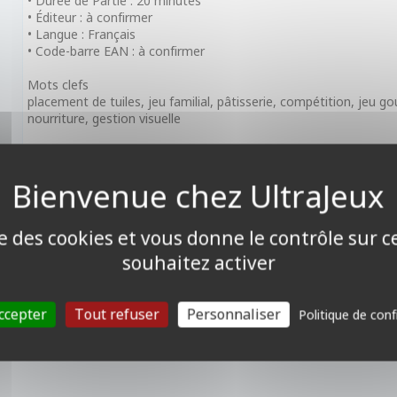
• Durée de Partie : 20 minutes
• Éditeur : à confirmer
• Langue : Français
• Code-barre EAN : à confirmer
Mots clefs
placement de tuiles, jeu familial, pâtisserie, compétition, jeu 
nourriture, gestion visuelle
Récompenses
• Kinderspiel des Jahres 2025 - das Spiel : Catégorie Enfant
ise des cookies et vous donne le contrôle sur 
souhaitez activer
ccepter
Tout refuser
Personnaliser
Politique de conf