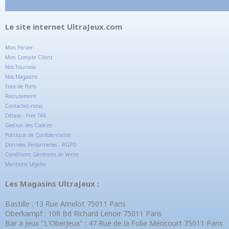
Le site internet UltraJeux.com
Mon Panier
Mon Compte Client
Nos Tournois
Nos Magasins
Frais de Ports
Recrutement
Contactez-nous
Détaxe - Free TAX
Gestion des Cookies
Politique de Confidentialité
Données Personnelles - RGPD
Conditions Générales de Vente
Mentions Légales
Les Magasins UltraJeux :
Bastille : 13 Rue Amelot 75011 Paris
Oberkampf : 108 Bd Richard Lenoir 75011 Paris
Bar à Jeux "L'OberJeux" : 47 Rue de la Folie Méricourt 75011 Paris