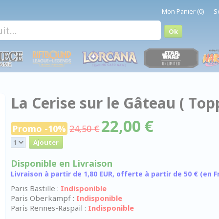
Mon Panier (0)
S
La Cerise sur le Gâteau ( Topp
22,00 €
Promo -10%
24,50 €
Disponible en Livraison
Livraison à partir de 1,80 EUR, offerte à partir de 50 € (en
Paris Bastille :
Indisponible
Paris Oberkampf :
Indisponible
Paris Rennes-Raspail :
Indisponible