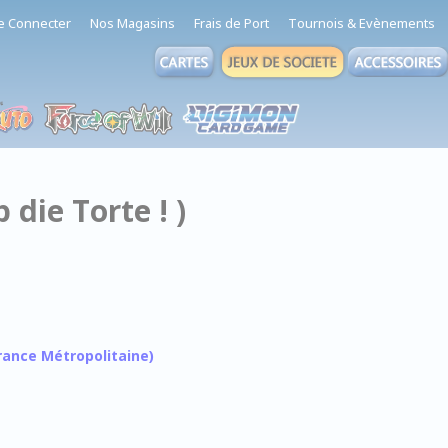
e Connecter
Nos Magasins
Frais de Port
Tournois & Evènements
 die Torte ! )
 France Métropolitaine)