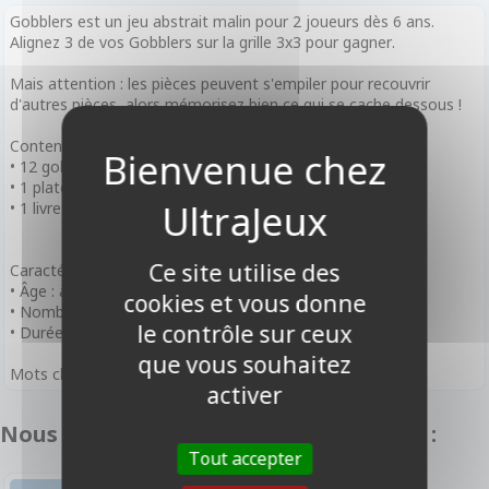
Gobblers est un jeu abstrait malin pour 2 joueurs dès 6 ans.
Alignez 3 de vos Gobblers sur la grille 3x3 pour gagner.
Mais attention : les pièces peuvent s'empiler pour recouvrir
d'autres pièces, alors mémorisez bien ce qui se cache dessous !
Contenu :
• 12 gobelets
• 1 plateau de jeu
• 1 livret de règles
Ce site utilise des
Caractéristiques :
• Âge : à partir de 6 ans
cookies et vous donne
• Nombre de joueurs : 2 joueurs
le contrôle sur ceux
• Durée de partie : environ 5 minutes
que vous souhaitez
Mots clefs :
activer
Nous vous recommandons également :
Tout accepter
AVENTURE