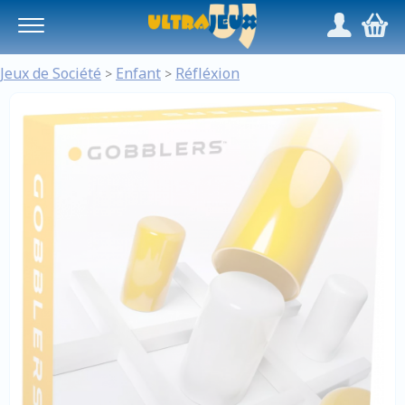
Panneau de gestion des cookies
/
,
Jeux de Société
Enfant
Réfléxion
>
>