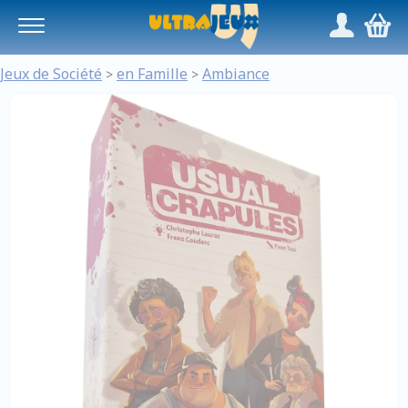
Panneau de gestion des cookies
/
,
Jeux de Société
en Famille
Ambiance
>
>