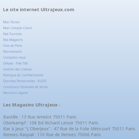
Le site internet UltraJeux.com
Mon Panier
Mon Compte Client
Nos Tournois
Nos Magasins
Frais de Ports
Recrutement
Contactez-nous
Détaxe - Free TAX
Gestion des Cookies
Politique de Confidentialité
Données Personnelles - RGPD
Conditions Générales de Vente
Mentions Légales
Les Magasins UltraJeux :
Bastille : 13 Rue Amelot 75011 Paris
Oberkampf : 108 Bd Richard Lenoir 75011 Paris
Bar à Jeux "L'OberJeux" : 47 Rue de la Folie Méricourt 75011 Paris
Rennes-Raspail : 110 Rue de Rennes 75006 Paris