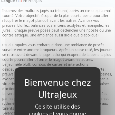
Langue :
En Français
Incarnez des malfrats jugés au tribunal, après un casse qui a mal
tourné. Votre objectif : écoper de la plus courte peine pour aller
récupérer le magot planqué avant les autres. Avancez vos
preuves, bluffez, balancez vos anciens acolytes et manipulez les
jurés… Chaque preuve posée peut déclencher une riposte ou une
contre-attaque. Une ambiance aussi drôle que diabolique !
Usual Crapules vous embarque dans une ambiance de procès
survolté entre anciens braqueurs. Après un casse raté, les joueurs
se retrouvent devant le juge : celui qui écopera de la peine la plus
courte pourra aller déterrer le magot avant les autres.
Le jeu mêle bluff, combos de cartes et interactions
délicieusement perfides. À chaque tour, vous jouez une carte :
preuve pour charger un autre joueur, juré pour alourdir les peines,
avocat pour plaider l’innocence… ou objection pour retourner la
situation. Les mécaniques permettent des ripostes, des chaînes
d’actions et de nombreux retournements de situation.
Le verdict final dépend du total d’années de prison accumulées
par les preuves encaissées et les jurés posés. Chaque partie est
rythmée, tendue et drôle, avec une forte rejouabilité grâce aux
Ce site utilise des
talents asymétriques des crapules et aux nombreux jetons
cookies et vous donne
Balance offrant des effets uniques.