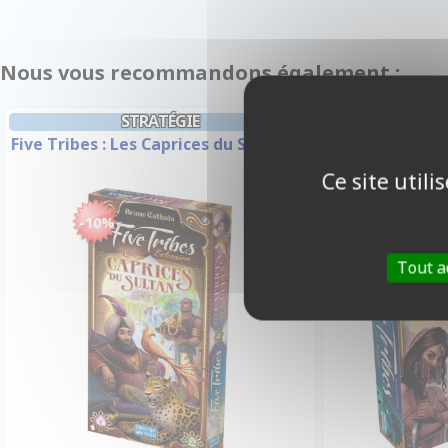
Nous vous recommandons également :
STRATÉGIE
Five Tribes : Les Caprices du Sultan
Five Tribes: 
Ce site util
-10%
-10%
Tout a