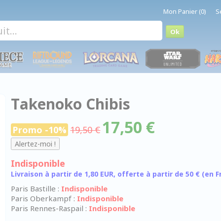
Mon Panier (0)
S
Takenoko Chibis
17,50 €
Promo -10%
19,50 €
Indisponible
Livraison à partir de 1,80 EUR, offerte à partir de 50 € (en
Paris Bastille :
Indisponible
Paris Oberkampf :
Indisponible
Paris Rennes-Raspail :
Indisponible