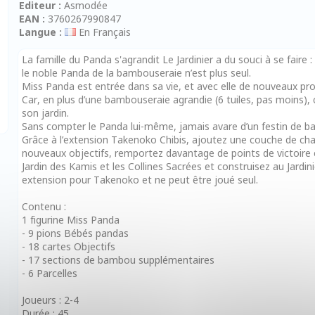
Editeur :
Asmodée
EAN :
3760267990847
Langue :
En Français
La famille du Panda s'agrandit Le Jardinier a du souci à se faire :
le noble Panda de la bambouseraie n’est plus seul.
Miss Panda est entrée dans sa vie, et avec elle de nouveaux pro
Car, en plus d’une bambouseraie agrandie (6 tuiles, pas moins), 
son jardin.
Sans compter le Panda lui-même, jamais avare d’un festin de 
Grâce à l’extension Takenoko Chibis, ajoutez une couche de ch
nouveaux objectifs, remportez davantage de points de victoire 
Jardin des Kamis et les Collines Sacrées et construisez au Jardin
extension pour Takenoko et ne peut être joué seul.
Contenu :
1 figurine Miss Panda
- 9 pions Bébés pandas
- 18 cartes Objectifs
- 17 sections de bambou supplémentaires
- 6 Parcelles
Joueurs : 2-4
Durée : 45