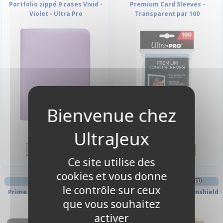
Portfolio zippé 9 cases Vivid -
Premium Card Sleeves -
Violet - Ultra Pro
Transparent par 100
29,90 €
3,50 €
Disponible
Disponible
Ce site utilise des
cookies et vous donne
PORTFOLIO
PROTÈGES CARTES STANDARD
le contrôle sur ceux
Prime Album - Noir - 360 Cases
Dual Matte - Valor Dragonshield
(20 Pages De 18)
(par 100)
que vous souhaitez
activer