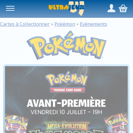
Panneau de gestion des cookies
/
,
Cartes à Collectionner
Pokémon
Evénements
>
>