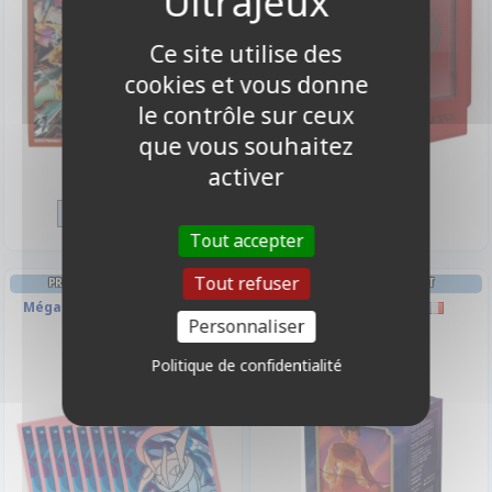
Ce site utilise des
cookies et vous donne
le contrôle sur ceux
que vous souhaitez
9,90 €
39,90 €
activer
Disponible
Disponible
Tout accepter
Tout refuser
PROTÈGES CARTES STANDARD
DECK BOX ET RANGEMENT
Méga Evolution ME04 - Chaos
Deck box : Aladdin
Personnaliser
Ascendant par 65
Politique de confidentialité