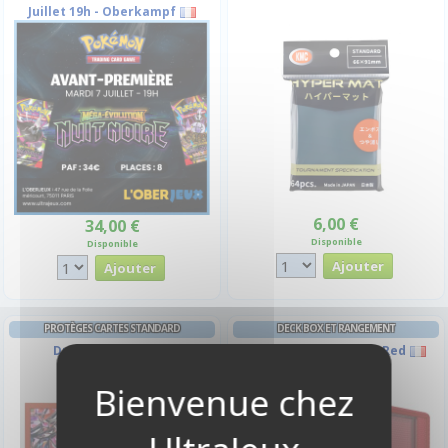
Juillet 19h - Oberkampf
6,00 €
34,00 €
Disponible
Disponible
PROTÈGES CARTES STANDARD
DECK BOX ET RANGEMENT
Dracaufeu - Par 65
Twin Suns Deck Pod : Red